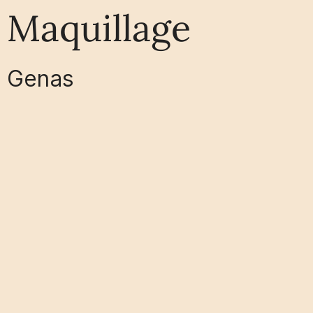
Maquillage
G
e
n
a
s