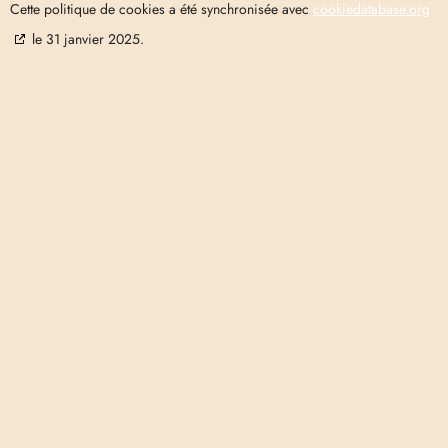
Cette politique de cookies a été synchronisée avec
cookiedatabase.org
le 31 janvier 2025.
Liens
Informatio
utiles
légales
Mentions légales
Le concept
Politique de
Nos prestations
confidentialité
Conditions générales
Nos salons
d'utilisation
Nos marques
Politique de cookies